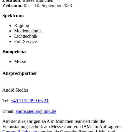
Location:
Messe München
Zeitraum:
05. – 10. September 2023
Spektrum:
Rigging
Medientechnik
Lichttechnik
Full-Service
Kompetenz:
Messe
Ansprechpartner
André Siedler
Tel:
+49 7152 999 66 21
Email:
andre.siedler@mld.de
Auf der diesjährigen IAA in München realisiert mld die
Veranstaltungstechnik am Messestand von IBM. Im Auftrag von
George P. Johnson
werden die Gewerke Rigging, Licht- und