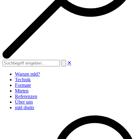
✕
Suche
Warum mld?
Technik
Formate
Mieten
Referenzen
Über uns
mld digits