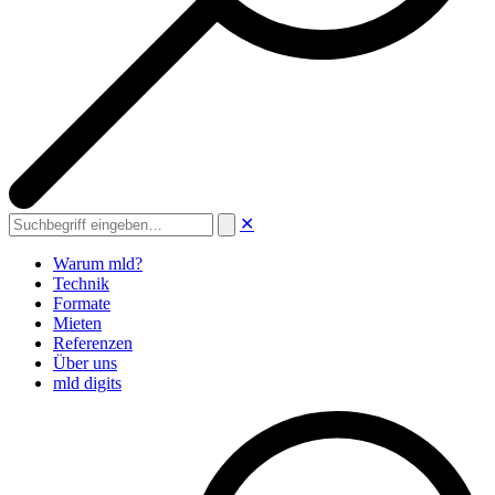
✕
Suche
Warum mld?
Technik
Formate
Mieten
Referenzen
Über uns
mld digits