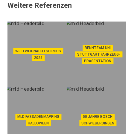
Weitere Referenzen
RENNTEAM UNI
WELTWEIHNACHTSCIRCUS
STUTTGART FAHRZEUG-
2025
PRÄSENTATION
MLD FASSADENMAPPING
50 JAHRE BOSCH
HALLOWEEN
SCHWIEBERDINGEN