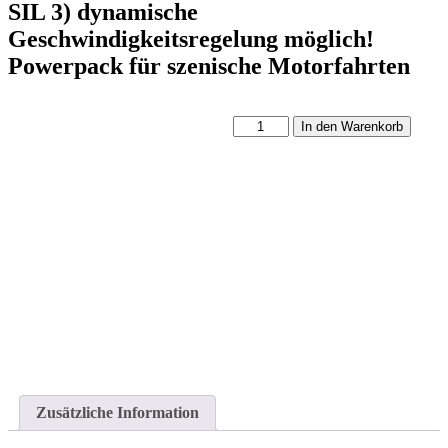
SIL 3) dynamische
Geschwindigkeitsregelung möglich!
Powerpack für szenische Motorfahrten
Movecat
In den Warenkorb
V-
Motion
40E
(Ausrüstung
nach
SIL
3)
dynamische
Geschwindigkeitsregelung
möglich!
Powerpack
für
szenische
Motorfahrten
Menge
Zusätzliche Information