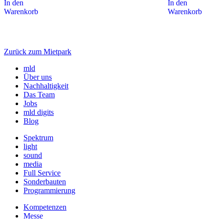
In den
In den
Warenkorb
Warenkorb
Zurück zum Mietpark
mld
Über uns
Nachhaltigkeit
Das Team
Jobs
mld digits
Blog
Spektrum
light
sound
media
Full Service
Sonderbauten
Programmierung
Kompetenzen
Messe