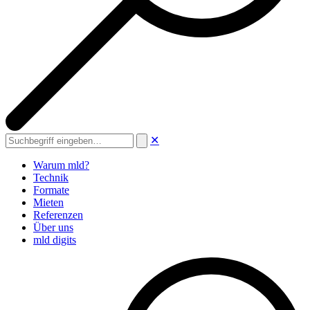
✕
Suche
Warum mld?
Technik
Formate
Mieten
Referenzen
Über uns
mld digits