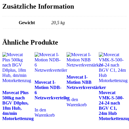
Zusätzliche Information
Gewicht
20,5 kg
Ähnliche Produkte
Movecat I-
Movecat I-
Motion NBB
Motion NDB-
Netzwerkverstärker
Movecat Plus
6
Movecat
500kg nach
Netzwerkverteiler
VMK-S-500-
In den
BGV D8plus,
24-24 nach
Warenkorb
18m Hub,
BGV C1,
In den
4m/min
24m Hub
Warenkorb
Motorkettenzug
Motorkettenzu