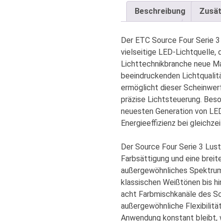
Series3
Beschreibung
Zusät
Lustr
X8-
BE
Der
ETC Source Four Serie 3
Body
vielseitige LED-Lichtquelle, 
Scheinwerfergehäuse
Lichttechnikbranche neue Ma
Menge
beeindruckenden Lichtqualit
ermöglicht dieser Scheinwer
präzise Lichtsteuerung. Bes
neuesten Generation von LED
Energieeffizienz bei gleichzei
Der Source Four Serie 3 Lust
Farbsättigung und eine breite
außergewöhnliches Spektru
klassischen Weißtönen bis hin
acht Farbmischkanäle des Sc
außergewöhnliche Flexibilitä
Anwendung konstant bleibt, 