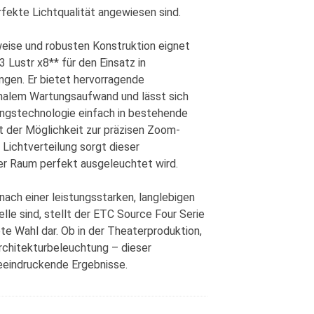
rfekte Lichtqualität angewiesen sind.
ise und robusten Konstruktion eignet
3 Lustr x8** für den Einsatz in
gen. Er bietet hervorragende
malem Wartungsaufwand und lässt sich
ungstechnologie einfach in bestehende
t der Möglichkeit zur präzisen Zoom-
 Lichtverteilung sorgt dieser
er Raum perfekt ausgeleuchtet wird.
 nach einer leistungsstarken, langlebigen
lle sind, stellt der ETC Source Four Serie
te Wahl dar. Ob in der Theaterproduktion,
Architekturbeleuchtung – dieser
beeindruckende Ergebnisse.