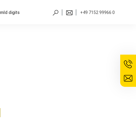
mld digits
+49 7152 99966 0