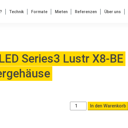
?
Technik
Formate
Mieten
Referenzen
Über uns
LED Series3 Lustr X8-BE
ergehäuse
ETC
In den Warenkorb
Source
Four
LED