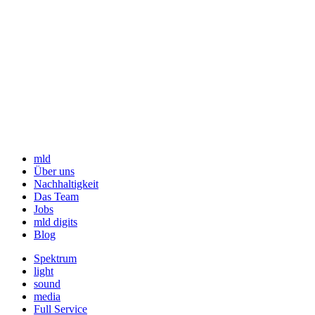
mld
Über uns
Nachhaltigkeit
Das Team
Jobs
mld digits
Blog
Spektrum
light
sound
media
Full Service